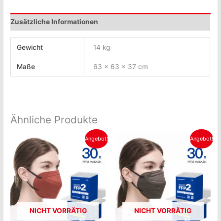
Zusätzliche Informationen
Gewicht
14 kg
Maße
63 × 63 × 37 cm
Ähnliche Produkte
Ursprünglicher
Aktueller
Ursprünglicher
Aktueller
Angebot!
Angebot!
Preis
Preis
Preis
Preis
war:
ist:
war:
ist:
€21.99
€14.99.
€21.99
€14.99.
NICHT VORRÄTIG
NICHT VORRÄTIG