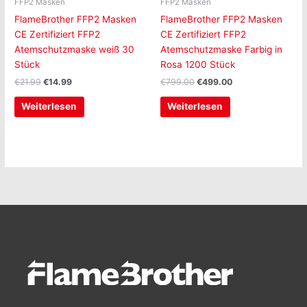
FFP2 Masken
FFP2 Masken
FlameBrother FFP2 Masken
FlameBrother FFP2 Masken
CE Zertifiziert FFP2
CE Zertifiziert FFP2
Atemschutzmaske weiß 30
Atemschutzmaske Farbig in
Stück
Rosa 1200 Stück
€
21.99
€
14.99
€
799.00
€
499.00
Weiterlesen
Weiterlesen