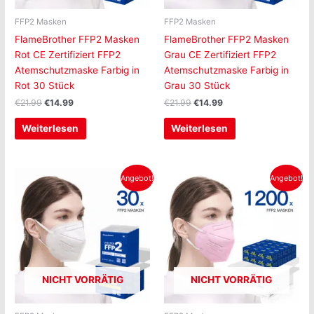
FFP2 Masken
FFP2 Masken
FlameBrother FFP2 Masken
FlameBrother FFP2 Masken
Rot CE Zertifiziert FFP2
Grau CE Zertifiziert FFP2
Atemschutzmaske Farbig in
Atemschutzmaske Farbig in
Rot 30 Stück
Grau 30 Stück
€
21.99
€
14.99
€
21.99
€
14.99
Weiterlesen
Weiterlesen
Ursprünglicher
Aktueller
Ursprünglicher
Aktueller
Angebot!
Angebot!
Preis
Preis
Preis
Preis
war:
ist:
war:
ist:
€21.99
€14.99.
€799.00
€499.00.
NICHT VORRÄTIG
NICHT VORRÄTIG